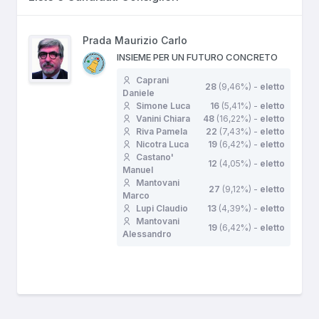
Prada Maurizio Carlo
INSIEME PER UN FUTURO CONCRETO
Caprani
28
(9,46%) -
eletto
Daniele
Simone Luca
16
(5,41%) -
eletto
Vanini Chiara
48
(16,22%) -
eletto
Riva Pamela
22
(7,43%) -
eletto
Nicotra Luca
19
(6,42%) -
eletto
Castano'
12
(4,05%) -
eletto
Manuel
Mantovani
27
(9,12%) -
eletto
Marco
Lupi Claudio
13
(4,39%) -
eletto
Mantovani
19
(6,42%) -
eletto
Alessandro