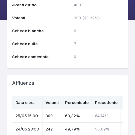
Aventi diritto
488
Votanti
309 (63,32%)
Schede bianche
6
Schede nulle
7
Schede contestate
0
Affluenza
Data e ora
Votanti
Percentuale
Precedente
Tren
25/05 15:00
309
63,32%
64,14%
24/05 23:00
242
49,79%
55,69%