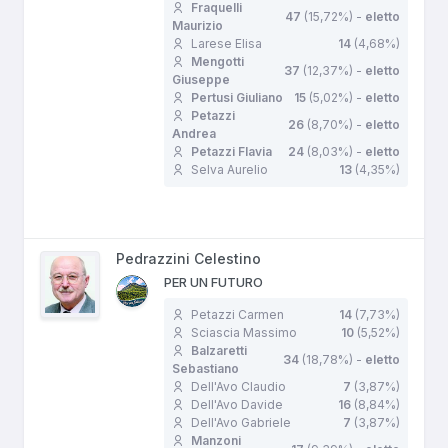
Fraquelli
47
(15,72%) -
eletto
Maurizio
Larese Elisa
14
(4,68%)
Mengotti
37
(12,37%) -
eletto
Giuseppe
Pertusi Giuliano
15
(5,02%) -
eletto
Petazzi
26
(8,70%) -
eletto
Andrea
Petazzi Flavia
24
(8,03%) -
eletto
Selva Aurelio
13
(4,35%)
Pedrazzini Celestino
PER UN FUTURO
Petazzi Carmen
14
(7,73%)
Sciascia Massimo
10
(5,52%)
Balzaretti
34
(18,78%) -
eletto
Sebastiano
Dell'Avo Claudio
7
(3,87%)
Dell'Avo Davide
16
(8,84%)
Dell'Avo Gabriele
7
(3,87%)
Manzoni