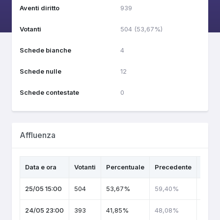
Aventi diritto
939
Votanti
504 (53,67%)
Schede bianche
4
Schede nulle
12
Schede contestate
0
Affluenza
Data e ora
Votanti
Percentuale
Precedente
Tren
25/05 15:00
504
53,67%
59,40%
24/05 23:00
393
41,85%
48,08%