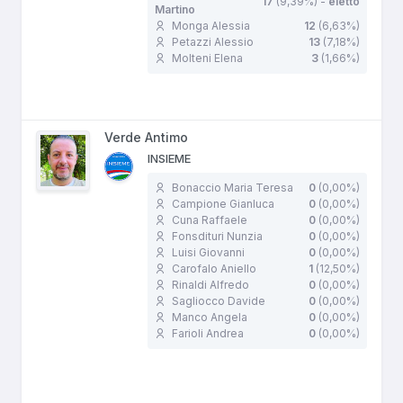
17
(9,39%) -
eletto
Martino
Monga Alessia
12
(6,63%)
Petazzi Alessio
13
(7,18%)
Molteni Elena
3
(1,66%)
Verde Antimo
INSIEME
Bonaccio Maria Teresa
0
(0,00%)
Campione Gianluca
0
(0,00%)
Cuna Raffaele
0
(0,00%)
Fonsdituri Nunzia
0
(0,00%)
Luisi Giovanni
0
(0,00%)
Carofalo Aniello
1
(12,50%)
Rinaldi Alfredo
0
(0,00%)
Sagliocco Davide
0
(0,00%)
Manco Angela
0
(0,00%)
Farioli Andrea
0
(0,00%)