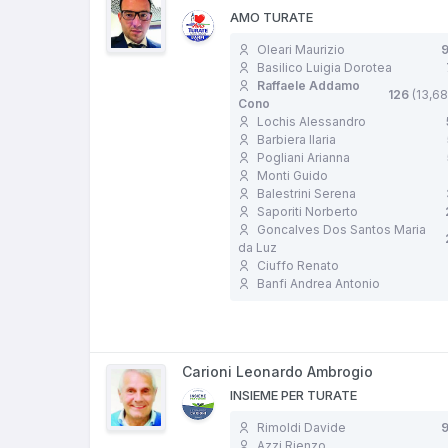
AMO TURATE
Oleari Maurizio
Basilico Luigia Dorotea
Raffaele Addamo
126
(13,6
Cono
Lochis Alessandro
Barbiera Ilaria
Pogliani Arianna
Monti Guido
Balestrini Serena
Saporiti Norberto
Goncalves Dos Santos Maria
da Luz
Ciuffo Renato
Banfi Andrea Antonio
Carioni Leonardo Ambrogio
INSIEME PER TURATE
Rimoldi Davide
Azzi Rienzo