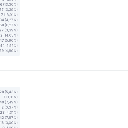
06
(13,30%)
27
(3,39%)
71
(8,91%)
34
(4,27%)
50
(6,27%)
27
(3,39%)
12
(14,05%)
47
(5,90%)
44
(5,52%)
39
(4,89%)
29
(5,43%)
7
(1,31%)
40
(7,49%)
2
(0,37%)
23
(4,31%)
42
(7,87%)
16
(3,00%)
9
(1,69%)