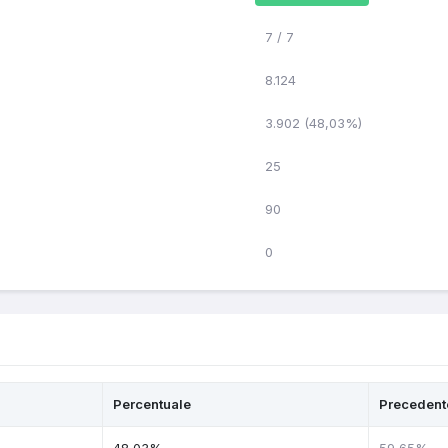
7 / 7
8.124
3.902 (48,03%)
25
90
0
Percentuale
Precedent