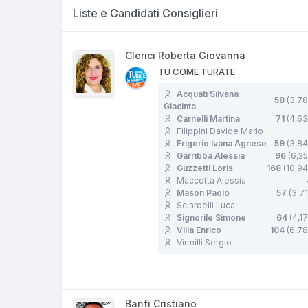
Liste e Candidati Consiglieri
Clerici Roberta Giovanna
TU COME TURATE
Acquati Silvana
58
(3,78
Giacinta
Carnelli Martina
71
(4,63
Filippini Davide Mario
Frigerio Ivana Agnese
59
(3,84
Garribba Alessia
96
(6,2
Guzzetti Loris
168
(10,9
Maccotta Alessia
Mason Paolo
57
(3,7
Sciardelli Luca
Signorile Simone
64
(4,1
Villa Enrico
104
(6,78
Virmilli Sergio
Banfi Cristiano