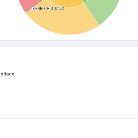
Sindaco
o