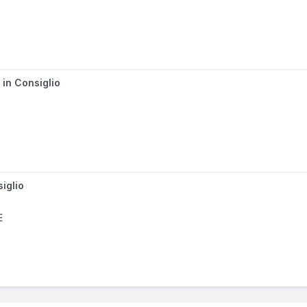
o in Consiglio
siglio
E