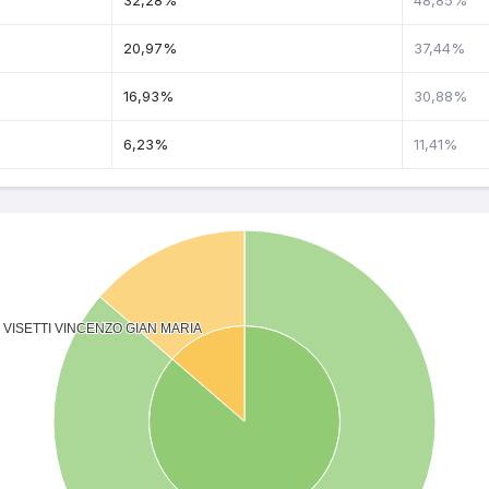
32,28%
48,85%
20,97%
37,44%
16,93%
30,88%
6,23%
11,41%