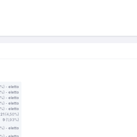
%) -
eletto
8%) -
eletto
%) -
eletto
2%) -
eletto
1%) -
eletto
21
(4,50%)
9
(1,93%)
8%) -
eletto
8%) -
eletto