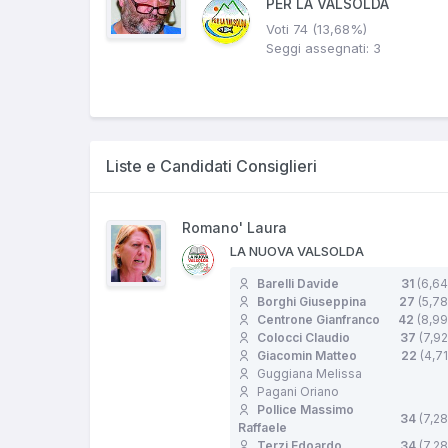
PER LA VALSOLDA
Voti 74 (13,68%)
Seggi assegnati: 3
Liste e Candidati Consiglieri
Romano' Laura
LA NUOVA VALSOLDA
Barelli Davide
31
(6,64
Borghi Giuseppina
27
(5,7
Centrone Gianfranco
42
(8,99
Colocci Claudio
37
(7,9
Giacomin Matteo
22
(4,7
Guggiana Melissa
Pagani Oriano
Pollice Massimo
34
(7,2
Raffaele
Terzi Edoardo
34
(7,2