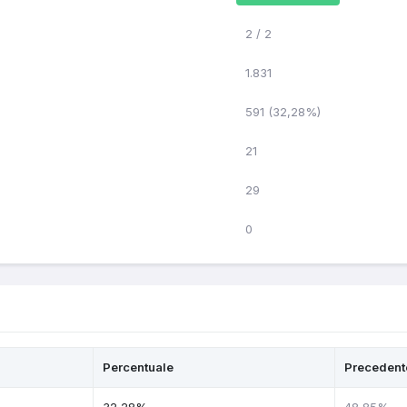
2 / 2
1.831
591 (32,28%)
21
29
0
Percentuale
Precedent