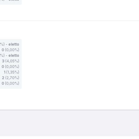
%) -
eletto
0
(0,00%)
%) -
eletto
3
(4,05%)
0
(0,00%)
1
(1,35%)
2
(2,70%)
0
(0,00%)